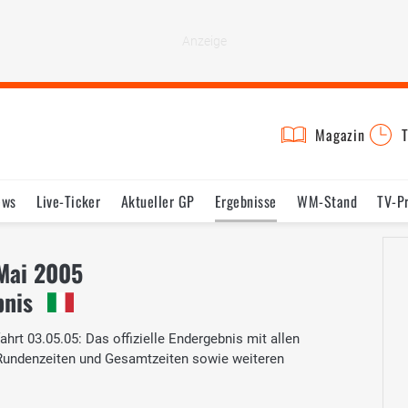
Magazin
T
ews
Live-Ticker
Aktueller GP
Ergebnisse
WM-Stand
TV-P
lder
Termine
Statistik
Testfahrten
Reglement
Lexikon
 Mai 2005
bnis
ahrt 03.05.05: Das offizielle Endergebnis mit allen
 Rundenzeiten und Gesamtzeiten sowie weiteren