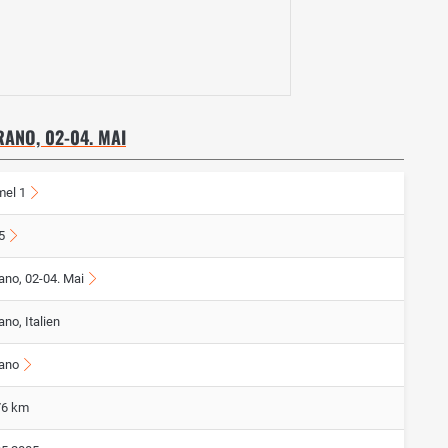
RANO, 02-04. MAI
mel 1
5
ano, 02-04. Mai
ano, Italien
rano
76 km