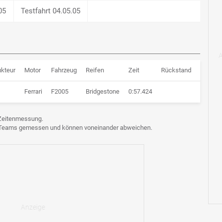
05
Testfahrt 04.05.05
ukteur
Motor
Fahrzeug
Reifen
Zeit
Rückstand
Runden
Ferrari
F2005
Bridgestone
0:57.424
178 Ru
e Zeitenmessung.
n Teams gemessen und können voneinander abweichen.