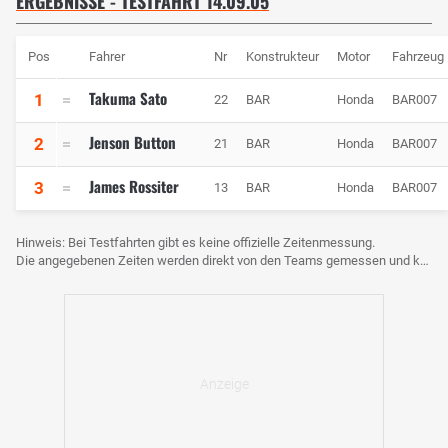
ERGEBNISSE - TESTFAHRT 14.09.05
Pos
Fahrer
Nr
Konstrukteur
Motor
Fahrzeug
Takuma Sato
1
22
BAR
Honda
BAR007
Jenson Button
2
21
BAR
Honda
BAR007
James Rossiter
3
13
BAR
Honda
BAR007
Hinweis: Bei Testfahrten gibt es keine offizielle Zeitenmessung.
Die angegebenen Zeiten werden direkt von den Teams gemessen und können voneinander abweichen.