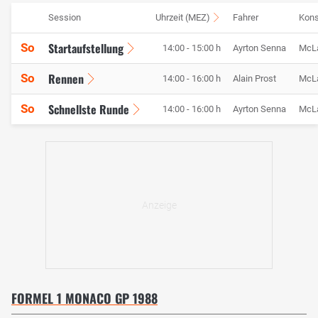
Session
Uhrzeit (MEZ)
Fahrer
Kons
Startaufstellung
So
14:00 - 15:00 h
Ayrton Senna
McL
Rennen
So
14:00 - 16:00 h
Alain Prost
McL
Schnellste Runde
So
14:00 - 16:00 h
Ayrton Senna
McL
FORMEL 1 MONACO GP 1988