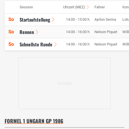
Session
Uhrzeit (MEZ)
Fahrer
Kon
Startaufstellung
So
14:00 - 15:00 h
Ayrton Senna
Lot
Rennen
So
14:00 - 16:00 h
Nelson Piquet
Wil
Schnellste Runde
So
14:00 - 16:00 h
Nelson Piquet
Wil
FORMEL 1 UNGARN GP 1986