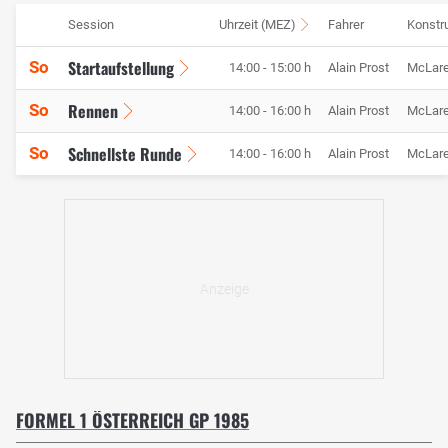
Session
Uhrzeit (MEZ)
Fahrer
Konstr
Startaufstellung
So
14:00 - 15:00 h
Alain Prost
McLar
Rennen
So
14:00 - 16:00 h
Alain Prost
McLar
Schnellste Runde
So
14:00 - 16:00 h
Alain Prost
McLar
FORMEL 1 ÖSTERREICH GP 1985