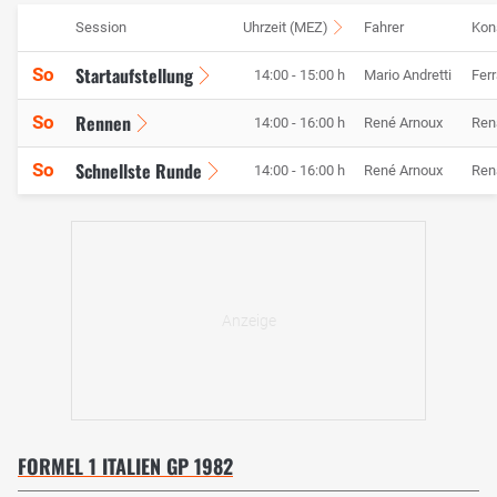
Session
Uhrzeit (MEZ)
Fahrer
Kon
Startaufstellung
So
14:00 - 15:00 h
Mario Andretti
Ferr
Rennen
So
14:00 - 16:00 h
René Arnoux
Ren
Schnellste Runde
So
14:00 - 16:00 h
René Arnoux
Ren
FORMEL 1 ITALIEN GP 1982