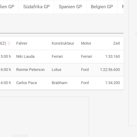
lien GP
Südafrika GP
Spanien GP
Belgien GP
Monac
MEZ)
Fahrer
Konstrukteur
Motor
Zeit
15:00 h
Niki Lauda
Ferrari
Ferrari
1:33.160
16:00 h
Ronnie Peterson
Lotus
Ford
1:22:56.600
16:00 h
Carlos Pace
Brabham
Ford
1:34.200