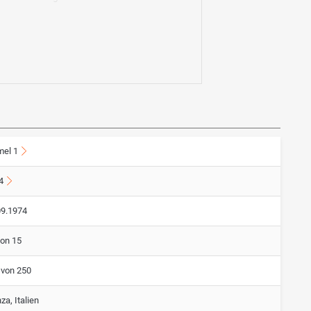
mel 1
4
09.1974
von 15
 von 250
a, Italien