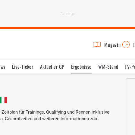
Magazin
T
ews
Live-Ticker
Aktueller GP
Ergebnisse
WM-Stand
TV-P
lder
Termine
Statistik
Testfahrten
Reglement
Lexikon
Zeitplan für Trainings, Qualifying und Rennen inklusive
ten, Gesamtzeiten und weiteren Informationen zum