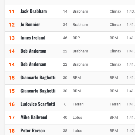
Jack Brabham
11
14
Brabham
Climax
1:40
Jo Bonnier
12
34
Brabham
Climax
1:41
Innes Ireland
13
46
BRP
BRM
1:41
Bob Anderson
14
22
Brabham
Climax
1:41
Bob Anderson
14
22
Brabham
Climax
1:41
Giancarlo Baghetti
15
30
BRM
BRM
1:41
Giancarlo Baghetti
15
30
BRM
BRM
1:41
Ludovico Scarfiotti
16
6
Ferrari
Ferrari
1:41
Mike Hailwood
17
40
Lotus
BRM
1:41
Peter Revson
18
38
Lotus
BRM
1:42