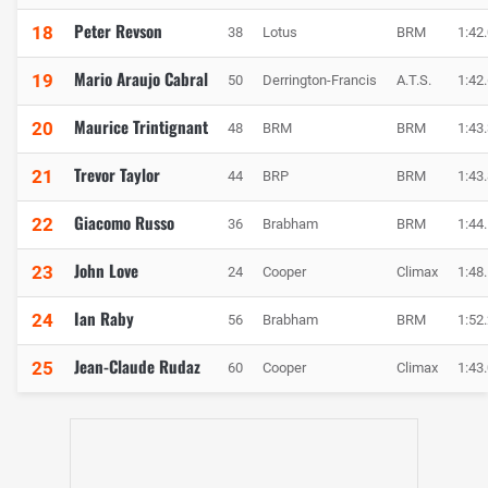
Peter Revson
18
38
Lotus
BRM
1:42
Mario Araujo Cabral
19
50
Derrington-Francis
A.T.S.
1:42
Maurice Trintignant
20
48
BRM
BRM
1:43
Trevor Taylor
21
44
BRP
BRM
1:43
Giacomo Russo
22
36
Brabham
BRM
1:44
John Love
23
24
Cooper
Climax
1:48
Ian Raby
24
56
Brabham
BRM
1:52
Jean-Claude Rudaz
25
60
Cooper
Climax
1:43