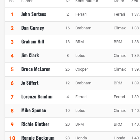
Pos
Fahrer
Nr
Konstrukteur
Motor
Zeit
John Surtees
1
2
Ferrari
Ferrari
1:37
Dan Gurney
2
16
Brabham
Climax
1:38
Graham Hill
3
18
BRM
BRM
1:38
Jim Clark
4
8
Lotus
Climax
1:39
Bruce McLaren
5
26
Cooper
Climax
1:39
Jo Siffert
6
12
Brabham
BRM
1:39
Lorenzo Bandini
7
4
Ferrari
Ferrari
1:39
Mike Spence
8
10
Lotus
Climax
1:40
Richie Ginther
9
20
BRM
BRM
1:40
Ronnie Bucknum
10
28
Honda
Honda
1:40