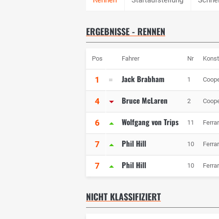
ERGEBNISSE - RENNEN
Pos
Fahrer
Nr
Konst
Jack Brabham
1
1
Coop
Bruce McLaren
4
2
Coop
Wolfgang von Trips
6
11
Ferrar
Phil Hill
7
10
Ferrar
Phil Hill
7
10
Ferrar
NICHT KLASSIFIZIERT