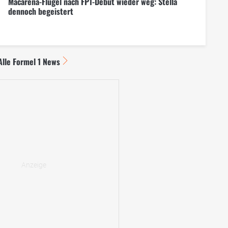
Macarena-Flügel nach FP1-Debüt wieder weg: Stella
dennoch begeistert
Alle Formel 1 News