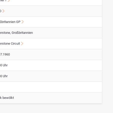
mel 1
0
ßbritannien GP
erstone, Großbritannien
erstone Circuit
07.1960
00 Uhr
00 Uhr
rk bewölkt