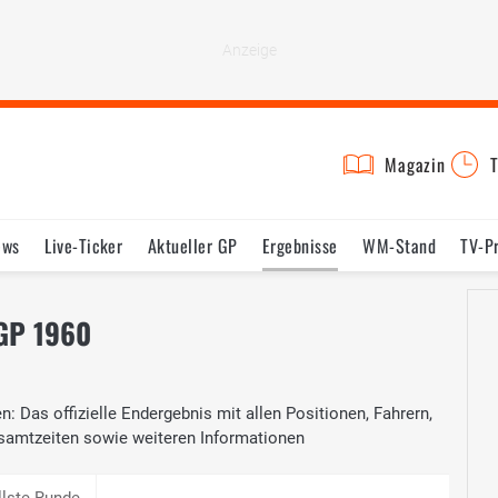
Magazin
T
ews
Live-Ticker
Aktueller GP
Ergebnisse
WM-Stand
TV-P
lder
Termine
Statistik
Testfahrten
Reglement
Lexikon
 GP 1960
: Das offizielle Endergebnis mit allen Positionen, Fahrern,
samtzeiten sowie weiteren Informationen
llste Runde