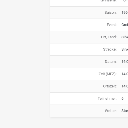
Rennserie:
For
Saison:
196
Event:
Gro
Ort, Land:
Silv
Strecke:
Silv
Datum:
16.
Zeit (MEZ):
14:
Ortszeit:
14:
Teilnehmer:
6
Wetter:
Sta