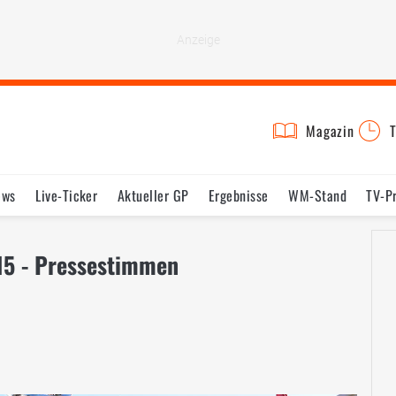
Magazin
T
ews
Live-Ticker
Aktueller GP
Ergebnisse
WM-Stand
TV-P
lder
Termine
Statistik
Testfahrten
Reglement
Lexikon
15 - Pressestimmen