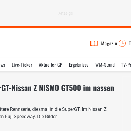
Magazin
T
ews
Live-Ticker
Aktueller GP
Ergebnisse
WM-Stand
TV-P
lder
Termine
Statistik
Testfahrten
Reglement
Lexikon
rGT-Nissan Z NISMO GT500 im nassen
tere Rennserie, diesmal in die SuperGT. Im Nissan Z
 Fuji Speedway. Die Bilder.