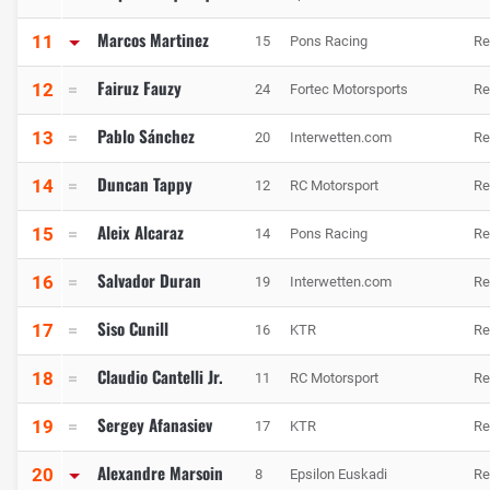
Marcos Martinez
11
15
Pons Racing
Re
Fairuz Fauzy
12
24
Fortec Motorsports
Re
Pablo Sánchez
13
20
Interwetten.com
Re
Duncan Tappy
14
12
RC Motorsport
Re
Aleix Alcaraz
15
14
Pons Racing
Re
Salvador Duran
16
19
Interwetten.com
Re
Siso Cunill
17
16
KTR
Re
Claudio Cantelli Jr.
18
11
RC Motorsport
Re
Sergey Afanasiev
19
17
KTR
Re
Alexandre Marsoin
20
8
Epsilon Euskadi
Re