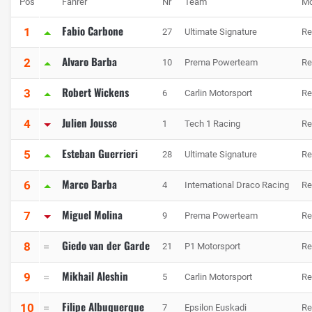
Pos
Fahrer
Nr
Team
Mo
Fabio Carbone
1
27
Ultimate Signature
Re
Alvaro Barba
2
10
Prema Powerteam
Re
Robert Wickens
3
6
Carlin Motorsport
Re
Julien Jousse
4
1
Tech 1 Racing
Re
Esteban Guerrieri
5
28
Ultimate Signature
Re
Marco Barba
6
4
International Draco Racing
Re
Miguel Molina
7
9
Prema Powerteam
Re
Giedo van der Garde
8
21
P1 Motorsport
Re
Mikhail Aleshin
9
5
Carlin Motorsport
Re
Filipe Albuquerque
10
7
Epsilon Euskadi
Re