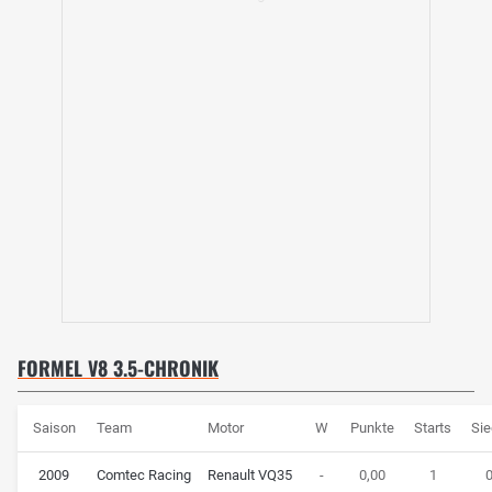
FORMEL V8 3.5-CHRONIK
Saison
Team
Motor
W
Punkte
Starts
Si
2009
Comtec Racing
Renault VQ35
-
0,00
1