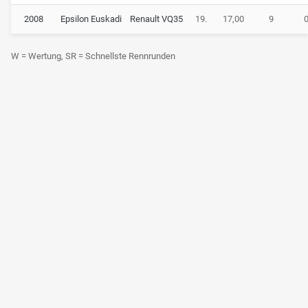
2008
Epsilon Euskadi
Renault VQ35
19.
17,00
9
W = Wertung, SR = Schnellste Rennrunden