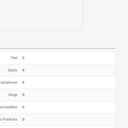
Titel
0
Starts
9
Teilnahmen
9
Siege
0
iumsplätze
0
e Positions
0