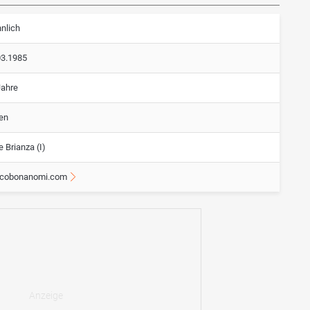
nlich
03.1985
Jahre
ien
e Brianza (I)
cobonanomi.com