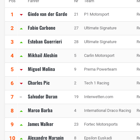
Pos
Fahrer
Nr
Team
M
Giedo van der Garde
1
21
P1 Motorsport
R
Fabio Carbone
2
27
Ultimate Signature
R
Esteban Guerrieri
3
28
Ultimate Signature
R
Mikhail Aleshin
4
5
Carlin Motorsport
R
Miguel Molina
5
9
Prema Powerteam
R
Charles Pic
6
2
Tech 1 Racing
R
Salvador Duran
7
19
Interwetten.com
R
Marco Barba
8
4
International Draco Racing
R
James Walker
9
23
Fortec Motorsports
R
Alexandre Marsoin
10
8
Epsilon Euskadi
R