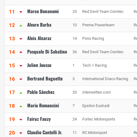
Marco Bonanomi
11
25
Red Devil Team Comtec
R
Alvaro Barba
12
10
Prema Powerteam
R
Aleix Alcaraz
13
14
Pons Racing
R
Pasquale Di Sabatino
14
26
Red Devil Team Comtec
R
Julien Jousse
15
1
Tech 1 Racing
R
Bertrand Baguette
16
3
International Draco Racing
R
Pablo Sánchez
17
20
Interwetten.com
R
Mario Romancini
18
7
Epsilon Euskadi
R
Fairuz Fauzy
19
24
Fortec Motorsports
R
Claudio Cantelli Jr.
20
11
RC Motorsport
R