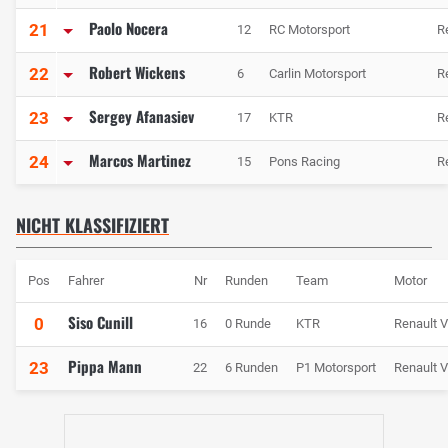
Paolo Nocera
21
12
RC Motorsport
R
Robert Wickens
22
6
Carlin Motorsport
R
Sergey Afanasiev
23
17
KTR
R
Marcos Martinez
24
15
Pons Racing
R
NICHT KLASSIFIZIERT
Pos
Fahrer
Nr
Runden
Team
Motor
Siso Cunill
0
16
0 Runde
KTR
Renault 
Pippa Mann
23
22
6 Runden
P1 Motorsport
Renault 