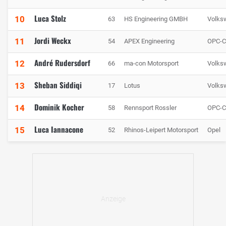
Luca Stolz
10
63
HS Engineering GMBH
Volks
Jordi Weckx
11
54
APEX Engineering
OPC-C
André Rudersdorf
12
66
ma-con Motorsport
Volks
Sheban Siddiqi
13
17
Lotus
Volks
Dominik Kocher
14
58
Rennsport Rossler
OPC-C
Luca Iannacone
15
52
Rhinos-Leipert Motorsport
Opel