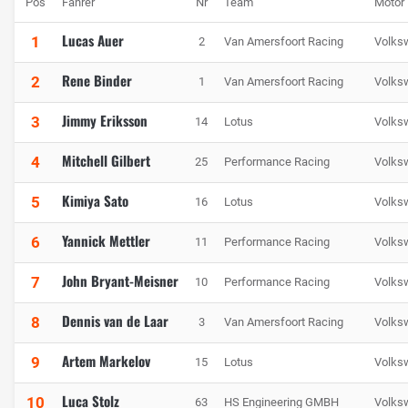
Pos
Fahrer
Nr
Team
Motor
Lucas Auer
1
2
Van Amersfoort Racing
Volks
Rene Binder
2
1
Van Amersfoort Racing
Volks
Jimmy Eriksson
3
14
Lotus
Volks
Mitchell Gilbert
4
25
Performance Racing
Volks
Kimiya Sato
5
16
Lotus
Volks
Yannick Mettler
6
11
Performance Racing
Volks
John Bryant-Meisner
7
10
Performance Racing
Volks
Dennis van de Laar
8
3
Van Amersfoort Racing
Volks
Artem Markelov
9
15
Lotus
Volks
Luca Stolz
10
63
HS Engineering GMBH
Volks