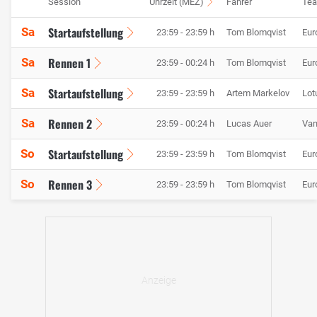
Session
Uhrzeit (MEZ)
Fahrer
Te
Startaufstellung
Sa
23:59 - 23:59 h
Tom Blomqvist
Eur
Rennen 1
Sa
23:59 - 00:24 h
Tom Blomqvist
Eur
Startaufstellung
Sa
23:59 - 23:59 h
Artem Markelov
Lot
Rennen 2
Sa
23:59 - 00:24 h
Lucas Auer
Van
Startaufstellung
So
23:59 - 23:59 h
Tom Blomqvist
Eur
Rennen 3
So
23:59 - 23:59 h
Tom Blomqvist
Eur