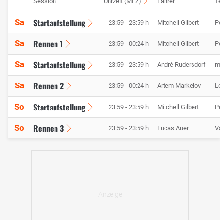
Session
Uhrzeit (MEZ)
Fahrer
T
Startaufstellung
Sa
23:59 - 23:59 h
Mitchell Gilbert
P
Rennen 1
Sa
23:59 - 00:24 h
Mitchell Gilbert
P
Startaufstellung
Sa
23:59 - 23:59 h
André Rudersdorf
m
Rennen 2
Sa
23:59 - 00:24 h
Artem Markelov
L
Startaufstellung
So
23:59 - 23:59 h
Mitchell Gilbert
P
Rennen 3
So
23:59 - 23:59 h
Lucas Auer
V