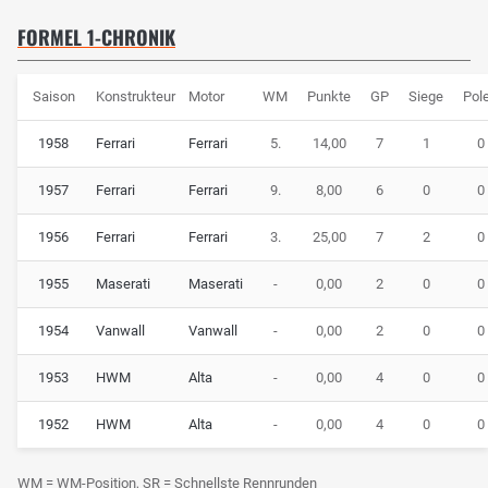
FORMEL 1-CHRONIK
Saison
Konstrukteur
Motor
WM
Punkte
GP
Siege
Pol
1958
Ferrari
Ferrari
5.
14,00
7
1
0
1957
Ferrari
Ferrari
9.
8,00
6
0
0
1956
Ferrari
Ferrari
3.
25,00
7
2
0
1955
Maserati
Maserati
-
0,00
2
0
0
1954
Vanwall
Vanwall
-
0,00
2
0
0
1953
HWM
Alta
-
0,00
4
0
0
1952
HWM
Alta
-
0,00
4
0
0
WM = WM-Position, SR = Schnellste Rennrunden