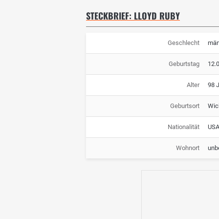
STECKBRIEF: LLOYD RUBY
Geschlecht
män
Geburtstag
12.
Alter
98 
Geburtsort
Wich
Nationalität
US
Wohnort
unb