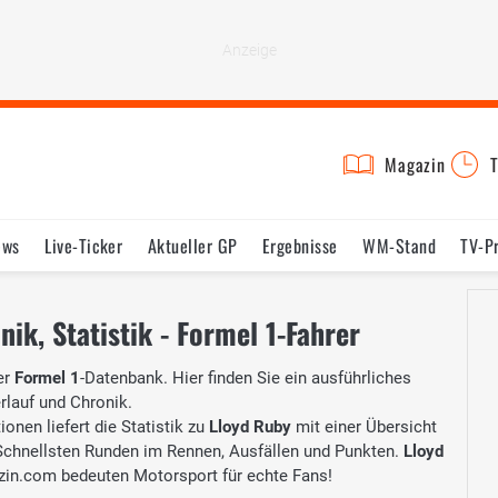
Magazin
T
ews
Live-Ticker
Aktueller GP
Ergebnisse
WM-Stand
TV-P
lder
Termine
Statistik
Testfahrten
Reglement
Lexikon
ik, Statistik - Formel 1-Fahrer
er
Formel 1
-Datenbank. Hier finden Sie ein ausführliches
erlauf und Chronik.
onen liefert die Statistik zu
Lloyd Ruby
mit einer Übersicht
, Schnellsten Runden im Rennen, Ausfällen und Punkten.
Lloyd
in.com bedeuten Motorsport für echte Fans!