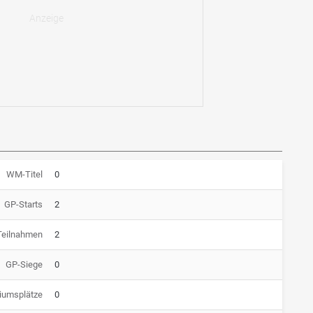
WM-Titel
0
GP-Starts
2
Teilnahmen
2
GP-Siege
0
iumsplätze
0