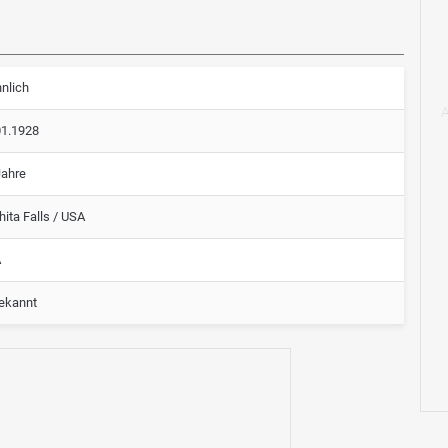
nlich
01.1928
Jahre
ita Falls / USA
A
ekannt