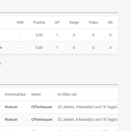
WM
Punkte
GP
Siege
Poles
SR
-
0,00
1
0
0
0
er
-
0,00
1
0
0
0
n
Konstrukteur
Motor
im Alter von
Watson
Offenhauser
32 Jahren, 4 Monat(e) und 18 Tag(e)
Watson
Offenhauser
32 Jahren, 4 Monat(e) und 18 Tag(e)