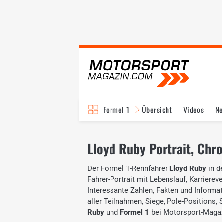
Formel 1
Übersicht
Videos
N
Fahrer & Teams
Bi
Lloyd Ruby Portrait, Chron
Der Formel 1-Rennfahrer
Lloyd Ruby
in d
Fahrer-Portrait mit Lebenslauf, Karrierev
Interessante Zahlen, Fakten und Informati
aller Teilnahmen, Siege, Pole-Positions
Ruby
und
Formel 1
bei Motorsport-Magaz