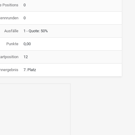
e Positions
0
Rennrunden
0
Ausfälle
1 - Quote: 50%
Punkte
0,00
artposition
12
nnergebnis
7. Platz