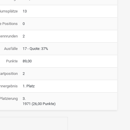
iumsplätze
13
e Positions
0
Rennrunden
2
Ausfälle
17 - Quote: 37%
Punkte
89,00
artposition
2
nnergebnis
1. Platz
latzierung
3.
1971
(26,00 Punkte)