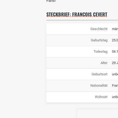
Fans!
STECKBRIEF: FRANCOIS CEVERT
Geschlecht
män
Geburtstag
25.
Todestag
06.
Alter
29 
Geburtsort
unb
Nationalität
Fra
Wohnort
unb