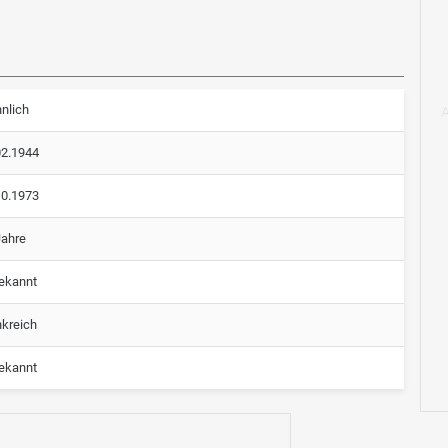
nlich
02.1944
10.1973
Jahre
ekannt
nkreich
ekannt