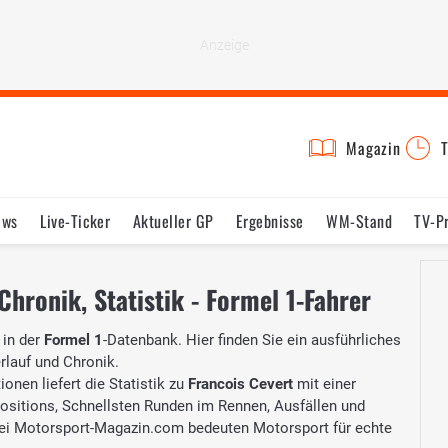
Magazin
T
ews
Live-Ticker
Aktueller GP
Ergebnisse
WM-Stand
TV-P
lder
Termine
Statistik
Testfahrten
Reglement
Lexikon
Chronik, Statistik - Formel 1-Fahrer
in der
Formel 1
-Datenbank. Hier finden Sie ein ausführliches
erlauf und Chronik.
onen liefert die Statistik zu
Francois Cevert
mit einer
Positions, Schnellsten Runden im Rennen, Ausfällen und
ei Motorsport-Magazin.com bedeuten Motorsport für echte