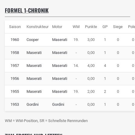
FORMEL 1-CHRONIK
Saison
Konstrukteur
Motor
WM
Punkte
GP
Siege
Pol
1960
Cooper
Maserati
19.
3,00
1
0
0
1958
Maserati
Maserati
-
0,00
1
0
0
1957
Maserati
Maserati
14.
4,00
4
0
0
1956
Maserati
Maserati
-
0,00
1
0
0
1955
Maserati
Maserati
19.
2,00
2
0
0
1953
Gordini
Gordini
-
0,00
1
0
0
WM = WM-Position, SR = Schnellste Rennrunden