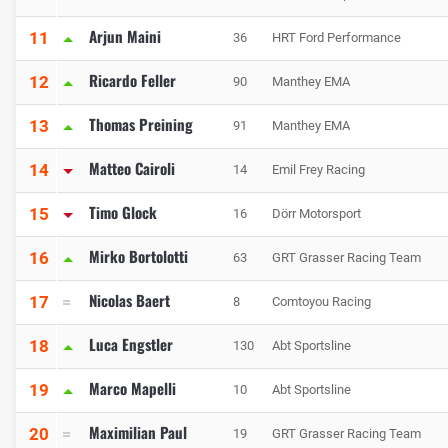
Arjun Maini
11
36
HRT Ford Performance
Ricardo Feller
12
90
Manthey EMA
Thomas Preining
13
91
Manthey EMA
Matteo Cairoli
14
14
Emil Frey Racing
Timo Glock
15
16
Dörr Motorsport
Mirko Bortolotti
16
63
GRT Grasser Racing Team
Nicolas Baert
17
8
Comtoyou Racing
Luca Engstler
18
130
Abt Sportsline
Marco Mapelli
19
10
Abt Sportsline
Maximilian Paul
20
19
GRT Grasser Racing Team