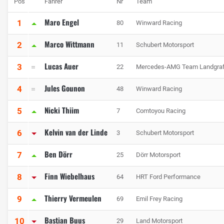
Pos
Fahrer
Nr
Team
Maro Engel
1
80
Winward Racing
Marco Wittmann
2
11
Schubert Motorsport
Lucas Auer
3
22
Mercedes-AMG Team Landgra
Jules Gounon
4
48
Winward Racing
Nicki Thiim
5
7
Comtoyou Racing
Kelvin van der Linde
6
3
Schubert Motorsport
Ben Dörr
7
25
Dörr Motorsport
Finn Wiebelhaus
8
64
HRT Ford Performance
Thierry Vermeulen
9
69
Emil Frey Racing
Bastian Buus
10
29
Land Motorsport