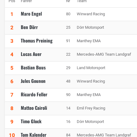
Pos
Fahrer
Nr
Team
Maro Engel
1
80
Winward Racing
Ben Dörr
2
25
Dörr Motorsport
Thomas Preining
3
91
Manthey EMA
Lucas Auer
4
22
Mercedes-AMG Team Landgraf
Bastian Buus
5
29
Land Motorsport
Jules Gounon
6
48
Winward Racing
Ricardo Feller
7
90
Manthey EMA
Matteo Cairoli
8
14
Emil Frey Racing
Timo Glock
9
16
Dörr Motorsport
Tom Kalender
10
84
Mercedes-AMG Team Landgraf