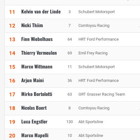
Kelvin van der Linde
11
3
Schubert Motorsport
Nicki Thiim
12
7
Comtoyou Racing
Finn Wiebelhaus
13
64
HRT Ford Performance
Thierry Vermeulen
14
69
Emil Frey Racing
Marco Wittmann
15
11
Schubert Motorsport
Arjun Maini
16
36
HRT Ford Performance
Mirko Bortolotti
17
63
GRT Grasser Racing Team
Nicolas Baert
18
8
Comtoyou Racing
Luca Engstler
19
130
Abt Sportsline
Marco Mapelli
20
10
Abt Sportsline