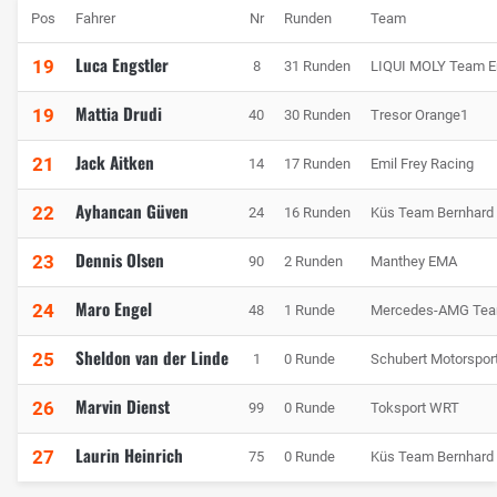
Pos
Fahrer
Nr
Runden
Team
Luca Engstler
19
8
31 Runden
LIQUI MOLY Team En
Mattia Drudi
19
40
30 Runden
Tresor Orange1
Jack Aitken
21
14
17 Runden
Emil Frey Racing
Ayhancan Güven
22
24
16 Runden
Küs Team Bernhard
Dennis Olsen
23
90
2 Runden
Manthey EMA
Maro Engel
24
48
1 Runde
Mercedes-AMG Tea
Sheldon van der Linde
25
1
0 Runde
Schubert Motorspor
Marvin Dienst
26
99
0 Runde
Toksport WRT
Laurin Heinrich
27
75
0 Runde
Küs Team Bernhard