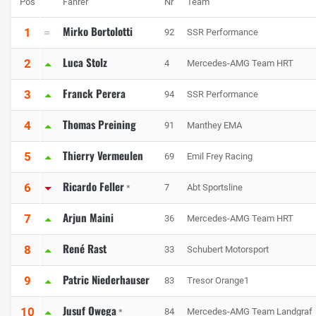
Pos
Fahrer
Nr
Team
Mirko Bortolotti
1
92
SSR Performance
Luca Stolz
2
4
Mercedes-AMG Team HRT
Franck Perera
3
94
SSR Performance
Thomas Preining
4
91
Manthey EMA
Thierry Vermeulen
5
69
Emil Frey Racing
Ricardo Feller
6
7
Abt Sportsline
*
Arjun Maini
7
36
Mercedes-AMG Team HRT
René Rast
8
33
Schubert Motorsport
Patric Niederhauser
9
83
Tresor Orange1
Jusuf Owega
10
84
Mercedes-AMG Team Landgraf
*