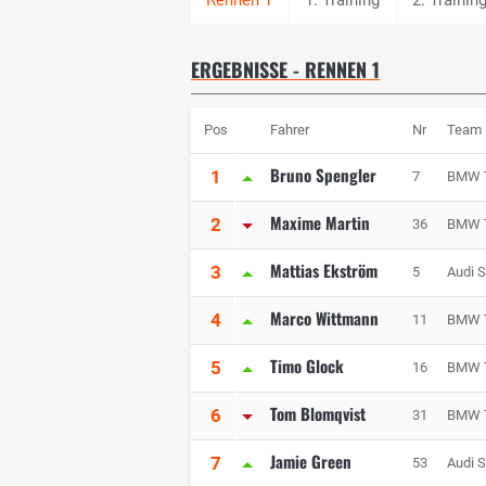
ERGEBNISSE - RENNEN 1
Pos
Fahrer
Nr
Team
Bruno Spengler
1
7
BMW 
Maxime Martin
2
36
BMW 
Mattias Ekström
3
5
Audi S
Marco Wittmann
4
11
BMW 
Timo Glock
5
16
BMW 
Tom Blomqvist
6
31
BMW 
Jamie Green
7
53
Audi 