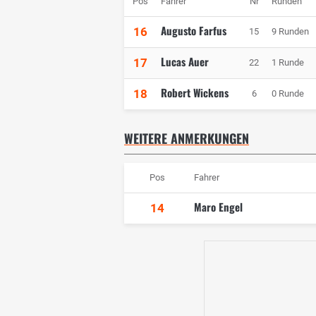
Pos
Fahrer
Nr
Runden
Augusto Farfus
16
15
9 Runden
Lucas Auer
17
22
1 Runde
Robert Wickens
18
6
0 Runde
WEITERE ANMERKUNGEN
Pos
Fahrer
Maro Engel
14