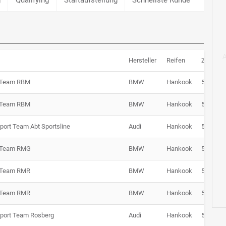
Hersteller
Reifen
Zeit
Team RBM
BMW
Hankook
53:15.53
Team RBM
BMW
Hankook
53:19.91
port Team Abt Sportsline
Audi
Hankook
53:20.30
Team RMG
BMW
Hankook
53:26.34
Team RMR
BMW
Hankook
53:27.68
Team RMR
BMW
Hankook
53:28.36
Sport Team Rosberg
Audi
Hankook
53:34.10