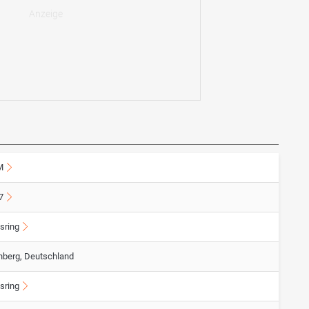
M
7
sring
nberg, Deutschland
sring