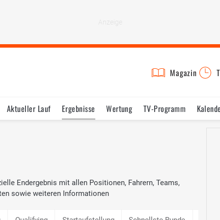
Magazin
T
Aktueller Lauf
Ergebnisse
Wertung
TV-Programm
Kalend
ielle Endergebnis mit allen Positionen, Fahrern, Teams,
ten sowie weiteren Informationen
g
Qualifying
Startaufstellung
Schnellste Runde
3. Tra