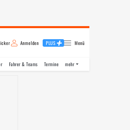
icker
Anmelden
PLUS
Menü
er
Fahrer & Teams
Termine
mehr
ining
Qualifying
Startaufstellung
Rennen 2
Schnellst