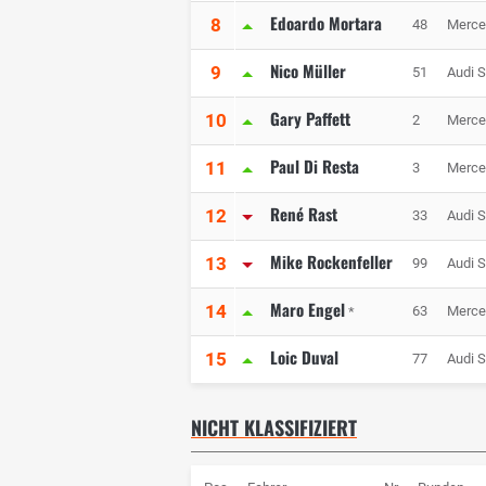
Edoardo Mortara
8
48
Merce
Nico Müller
9
51
Audi S
Gary Paffett
10
2
Merce
Paul Di Resta
11
3
Merce
René Rast
12
33
Audi 
Mike Rockenfeller
13
99
Audi 
Maro Engel
14
63
Merce
*
Loic Duval
15
77
Audi 
NICHT KLASSIFIZIERT