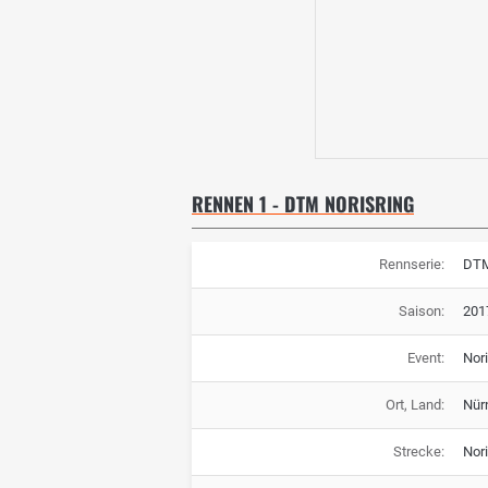
RENNEN 1 - DTM NORISRING
Rennserie:
DT
Saison:
201
Event:
Nori
Ort, Land:
Nür
Strecke:
Nori