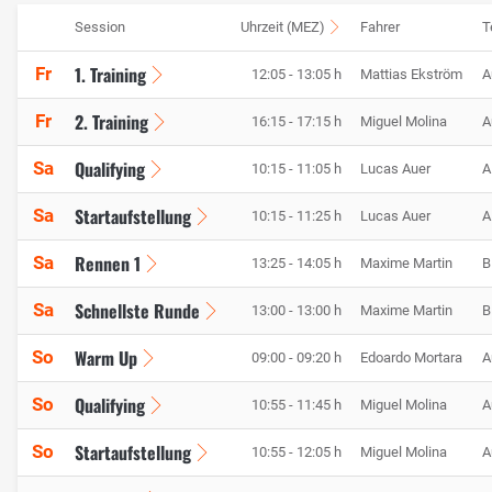
Session
Uhrzeit (MEZ)
Fahrer
T
1. Training
Fr
12:05 - 13:05 h
Mattias Ekström
A
2. Training
Fr
16:15 - 17:15 h
Miguel Molina
A
Qualifying
Sa
10:15 - 11:05 h
Lucas Auer
A
Startaufstellung
Sa
10:15 - 11:25 h
Lucas Auer
A
Rennen 1
Sa
13:25 - 14:05 h
Maxime Martin
B
Schnellste Runde
Sa
13:00 - 13:00 h
Maxime Martin
B
Warm Up
So
09:00 - 09:20 h
Edoardo Mortara
A
Qualifying
So
10:55 - 11:45 h
Miguel Molina
A
Startaufstellung
So
10:55 - 12:05 h
Miguel Molina
A