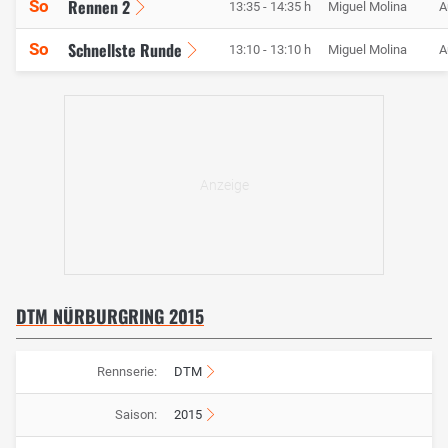
Rennen 2
So
13:35 - 14:35 h
Miguel Molina
A
Schnellste Runde
So
13:10 - 13:10 h
Miguel Molina
A
DTM NÜRBURGRING 2015
Rennserie:
DTM
Saison:
2015