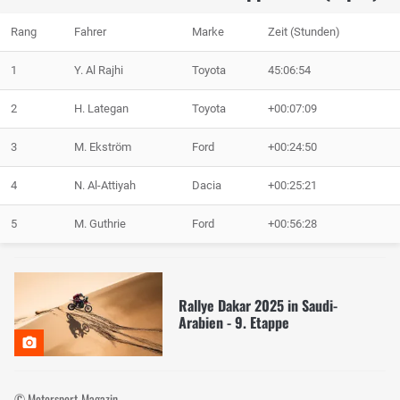
Rang
Fahrer
Marke
Zeit (Stunden)
1
Y. Al Rajhi
Toyota
45:06:54
2
H. Lategan
Toyota
+00:07:09
3
M. Ekström
Ford
+00:24:50
4
N. Al-Attiyah
Dacia
+00:25:21
5
M. Guthrie
Ford
+00:56:28
Rallye Dakar 2025 in Saudi-
Arabien - 9. Etappe
© Motorsport-Magazin