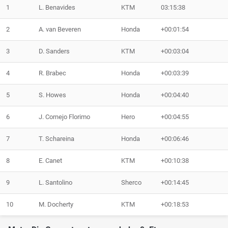
1
L. Benavides
KTM
03:15:38
2
A. van Beveren
Honda
+00:01:54
3
D. Sanders
KTM
+00:03:04
4
R. Brabec
Honda
+00:03:39
5
S. Howes
Honda
+00:04:40
6
J. Cornejo Florimo
Hero
+00:04:55
7
T. Schareina
Honda
+00:06:46
8
E. Canet
KTM
+00:10:38
9
L. Santolino
Sherco
+00:14:45
10
M. Docherty
KTM
+00:18:53