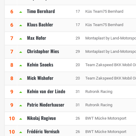
Timo Bernhard
6
17
Küs Team75 Bernhard
Klaus Bachler
6
17
Küs Team75 Bernhard
Max Hofer
7
29
Montaplast by Land-Motorspo
Christopher Mies
7
29
Montaplast by Land-Motorspo
Kelvin Snoeks
8
20
Team Zakspeed BKK Mobil Oi
Mick Wishofer
8
20
Team Zakspeed BKK Mobil Oi
Kelvin van der Linde
9
31
Rutronik Racing
Patric Niederhauser
9
31
Rutronik Racing
Nikolaj Rogivue
10
26
BWT Mücke Motorsport
Frédéric Vervisch
10
26
BWT Mücke Motorsport