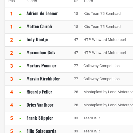
Pos
Fahrer
Nr
Team
Adrien de Leener
1
18
Küs Team75 Bernhard
Matteo Cairoli
1
18
Küs Team75 Bernhard
Indy Dontje
2
47
HTP-Winward Motorsport
Maximilian Götz
2
47
HTP-Winward Motorsport
Markus Pommer
3
77
Callaway Competition
Marvin Kirchhöfer
3
77
Callaway Competition
Ricardo Feller
4
28
Montaplast by Land-Motorspo
Dries Vanthoor
4
28
Montaplast by Land-Motorspo
Frank Stippler
5
33
Team ISR
Filip Salaquarda
5
33
Team ISR