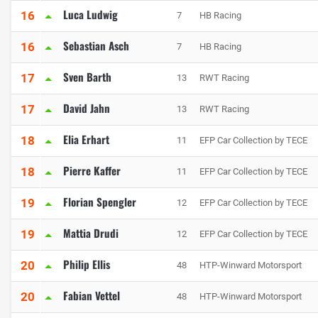
Luca Ludwig
16
7
HB Racing
Sebastian Asch
16
7
HB Racing
Sven Barth
17
13
RWT Racing
David Jahn
17
13
RWT Racing
Elia Erhart
18
11
EFP Car Collection by TECE
Pierre Kaffer
18
11
EFP Car Collection by TECE
Florian Spengler
19
12
EFP Car Collection by TECE
Mattia Drudi
19
12
EFP Car Collection by TECE
Philip Ellis
20
48
HTP-Winward Motorsport
Fabian Vettel
20
48
HTP-Winward Motorsport