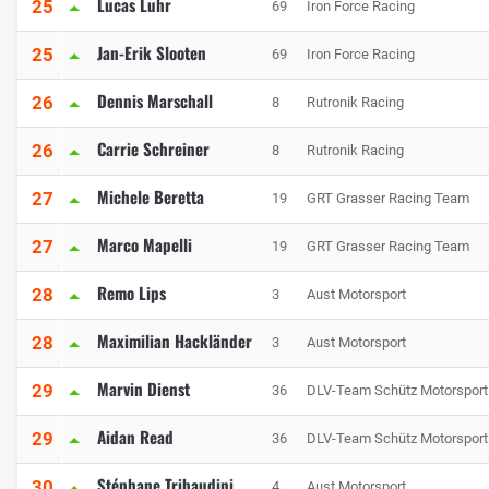
Lucas Luhr
25
69
Iron Force Racing
Jan-Erik Slooten
25
69
Iron Force Racing
Dennis Marschall
26
8
Rutronik Racing
Carrie Schreiner
26
8
Rutronik Racing
Michele Beretta
27
19
GRT Grasser Racing Team
Marco Mapelli
27
19
GRT Grasser Racing Team
Remo Lips
28
3
Aust Motorsport
Maximilian Hackländer
28
3
Aust Motorsport
Marvin Dienst
29
36
DLV-Team Schütz Motorsport
Aidan Read
29
36
DLV-Team Schütz Motorsport
Stéphane Tribaudini
30
4
Aust Motorsport