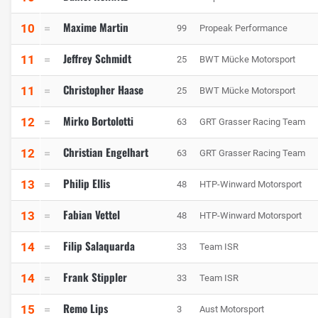
Maxime Martin
10
99
Propeak Performance
Jeffrey Schmidt
11
25
BWT Mücke Motorsport
Christopher Haase
11
25
BWT Mücke Motorsport
Mirko Bortolotti
12
63
GRT Grasser Racing Team
Christian Engelhart
12
63
GRT Grasser Racing Team
Philip Ellis
13
48
HTP-Winward Motorsport
Fabian Vettel
13
48
HTP-Winward Motorsport
Filip Salaquarda
14
33
Team ISR
Frank Stippler
14
33
Team ISR
Remo Lips
15
3
Aust Motorsport