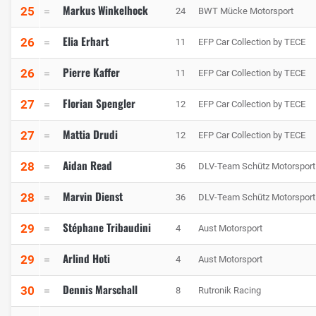
Markus Winkelhock
25
24
BWT Mücke Motorsport
Elia Erhart
26
11
EFP Car Collection by TECE
Pierre Kaffer
26
11
EFP Car Collection by TECE
Florian Spengler
27
12
EFP Car Collection by TECE
Mattia Drudi
27
12
EFP Car Collection by TECE
Aidan Read
28
36
DLV-Team Schütz Motorsport
Marvin Dienst
28
36
DLV-Team Schütz Motorsport
Stéphane Tribaudini
29
4
Aust Motorsport
Arlind Hoti
29
4
Aust Motorsport
Dennis Marschall
30
8
Rutronik Racing