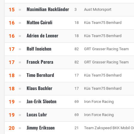
Maximilian Hackländer
15
3
Aust Motorsport
Matteo Cairoli
16
18
Küs Team75 Bernhard
Adrien de Leener
16
18
Küs Team75 Bernhard
Rolf Ineichen
17
82
GRT Grasser Racing Team
Franck Perera
17
82
GRT Grasser Racing Team
Timo Bernhard
18
17
Küs Team75 Bernhard
Klaus Bachler
18
17
Küs Team75 Bernhard
Jan-Erik Slooten
19
69
Iron Force Racing
Lucas Luhr
19
69
Iron Force Racing
Jimmy Eriksson
20
21
Team Zakspeed BKK Mobil Oi