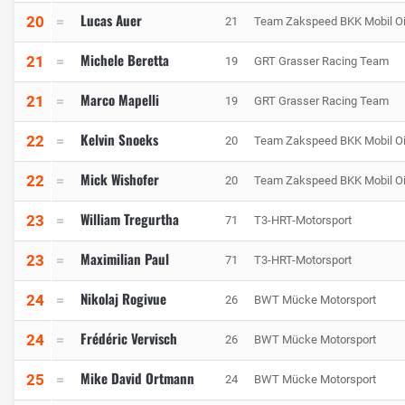
Lucas Auer
20
21
Team Zakspeed BKK Mobil Oi
Michele Beretta
21
19
GRT Grasser Racing Team
Marco Mapelli
21
19
GRT Grasser Racing Team
Kelvin Snoeks
22
20
Team Zakspeed BKK Mobil Oi
Mick Wishofer
22
20
Team Zakspeed BKK Mobil Oi
William Tregurtha
23
71
T3-HRT-Motorsport
Maximilian Paul
23
71
T3-HRT-Motorsport
Nikolaj Rogivue
24
26
BWT Mücke Motorsport
Frédéric Vervisch
24
26
BWT Mücke Motorsport
Mike David Ortmann
25
24
BWT Mücke Motorsport