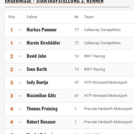
ERGEBNISSE - STARTAUFSTELLUNG 2. RENNEN
Pos
Fahrer
Nr
Team
Markus Pommer
1
77
Callaway Competition
Marvin Kirchhöfer
1
77
Callaway Competition
David Jahn
2
13
RWT Racing
Sven Barth
2
13
RWT Racing
Indy Dontje
3
47
HTP-Winward Motorsport
Maximilian Götz
3
47
HTP-Winward Motorsport
Thomas Preining
4
1
Precote Herberth Motorsport
Robert Renauer
4
1
Precote Herberth Motorsport