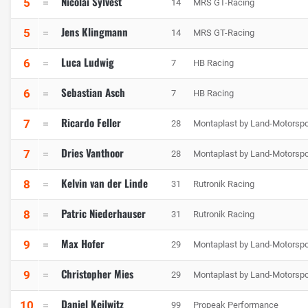
Nicolai Sylvest
5
14
MRS GT-Racing
Jens Klingmann
5
14
MRS GT-Racing
Luca Ludwig
6
7
HB Racing
Sebastian Asch
6
7
HB Racing
Ricardo Feller
7
28
Montaplast by Land-Motorspo
Dries Vanthoor
7
28
Montaplast by Land-Motorspo
Kelvin van der Linde
8
31
Rutronik Racing
Patric Niederhauser
8
31
Rutronik Racing
Max Hofer
9
29
Montaplast by Land-Motorspo
Christopher Mies
9
29
Montaplast by Land-Motorspo
Daniel Keilwitz
10
99
Propeak Performance