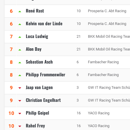
René Rast
6
10
Prosperia C. Abt Racing
Kelvin van der Linde
6
10
Prosperia C. Abt Racing
Luca Ludwig
7
21
BKK Mobil Oil Racing Te
Alon Day
7
21
BKK Mobil Oil Racing Te
Sebastian Asch
8
6
Farnbacher Racing
Philipp Frommenwiler
8
6
Farnbacher Racing
Jaap van Lagen
9
3
GW IT Racing Team Schüt
Christian Engelhart
9
3
GW IT Racing Team Schüt
Philip Geipel
10
16
YACO Racing
Rahel Frey
10
16
YACO Racing