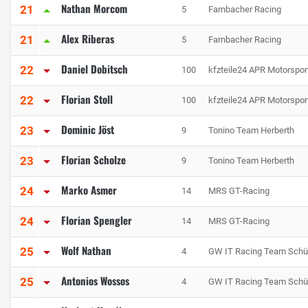
Nathan Morcom
21
5
Farnbacher Racing
Alex Riberas
21
5
Farnbacher Racing
Daniel Dobitsch
22
100
kfzteile24 APR Motorspor
Florian Stoll
22
100
kfzteile24 APR Motorspor
Dominic Jöst
23
9
Tonino Team Herberth
Florian Scholze
23
9
Tonino Team Herberth
Marko Asmer
24
14
MRS GT-Racing
Florian Spengler
24
14
MRS GT-Racing
Wolf Nathan
25
4
GW IT Racing Team Schüt
Antonios Wossos
25
4
GW IT Racing Team Schüt