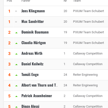
Pos
Fahrer
Nr
Team
Jens Klingmann
1
20
PIXUM Team Schubert
Max Sandritter
1
20
PIXUM Team Schubert
Dominik Baumann
2
19
PIXUM Team Schubert
Claudia Hürtgen
2
19
PIXUM Team Schubert
Andreas Wirth
3
1
Callaway Competition
Daniel Keilwitz
3
1
Callaway Competition
Tomáš Enge
4
24
Reiter Engineering
4
24
Reiter Engineering
Albert von Thurn und Taxis
Patrick Assenheimer
5
2
Callaway Competition
Diego Alessi
5
2
Callaway Competition