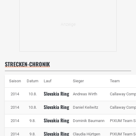
STRECKEN-CHRONIK
Saison
Datum
Lauf
Sieger
Team
Slovakia Ring
2014
10.8.
Andreas Wirth
Callaway Compe
Slovakia Ring
2014
10.8.
Daniel Keilwitz
Callaway Compe
Slovakia Ring
2014
9.8.
Dominik Baumann
PIXUM Team S
Slovakia Ring
2014
9.8.
Claudia Hürtgen
PIXUM Team S