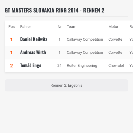
GT MASTERS SLOVAKIA RING 2014 - RENNEN 2
Pos
Fahrer
Nr
Team
Motor
R
Daniel Keilwitz
1
1
Callaway Competition
Corvette
Y
Andreas Wirth
1
1
Callaway Competition
Corvette
Y
Tomáš Enge
2
24
Reiter Engineering
Chevrolet
Y
Rennen 2: Ergebnis