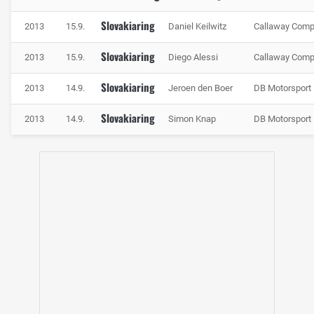
Slovakiaring
2013
15.9.
Daniel Keilwitz
Callaway Compe
Slovakiaring
2013
15.9.
Diego Alessi
Callaway Compe
Slovakiaring
2013
14.9.
Jeroen den Boer
DB Motorsport
Slovakiaring
2013
14.9.
Simon Knap
DB Motorsport