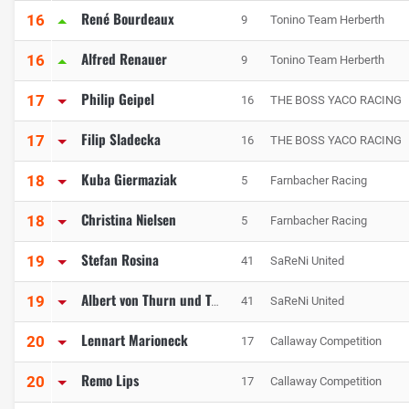
René Bourdeaux
16
9
Tonino Team Herberth
Alfred Renauer
16
9
Tonino Team Herberth
Philip Geipel
17
16
THE BOSS YACO RACING
Filip Sladecka
17
16
THE BOSS YACO RACING
Kuba Giermaziak
18
5
Farnbacher Racing
Christina Nielsen
18
5
Farnbacher Racing
Stefan Rosina
19
41
SaReNi United
19
41
SaReNi United
Albert von Thurn und Taxis
Lennart Marioneck
20
17
Callaway Competition
Remo Lips
20
17
Callaway Competition