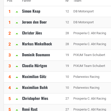
Pos
Fahrer
Nr
Team
Simon Knap
1
12
DB Motorsport
Jeroen den Boer
1
12
DB Motorsport
Christer Jöns
2
28
Prosperia C. Abt Racing
Markus Winkelhock
2
28
Prosperia C. Abt Racing
Dominik Baumann
3
19
PIXUM Team Schubert
Claudia Hürtgen
3
19
PIXUM Team Schubert
Maximilian Götz
4
10
Polarweiss Racing
Maximilian Buhk
4
10
Polarweiss Racing
Christopher Mies
5
27
Prosperia C. Abt Racing
René Rast
5
27
Prosperia C. Abt Racing