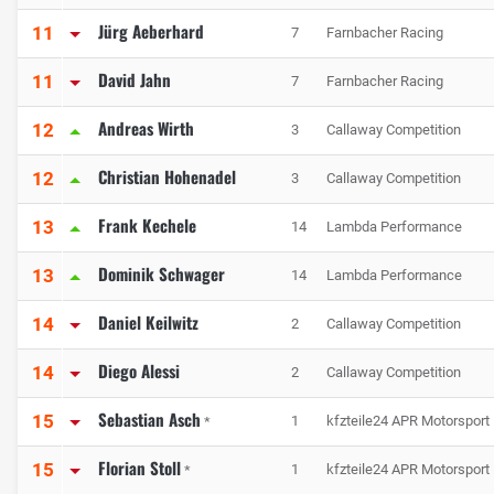
Jürg Aeberhard
11
7
Farnbacher Racing
David Jahn
11
7
Farnbacher Racing
Andreas Wirth
12
3
Callaway Competition
Christian Hohenadel
12
3
Callaway Competition
Frank Kechele
13
14
Lambda Performance
Dominik Schwager
13
14
Lambda Performance
Daniel Keilwitz
14
2
Callaway Competition
Diego Alessi
14
2
Callaway Competition
Sebastian Asch
15
1
kfzteile24 APR Motorsport
*
Florian Stoll
15
1
kfzteile24 APR Motorsport
*