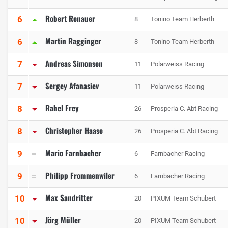
Robert Renauer
6
8
Tonino Team Herberth
Martin Ragginger
6
8
Tonino Team Herberth
Andreas Simonsen
7
11
Polarweiss Racing
Sergey Afanasiev
7
11
Polarweiss Racing
Rahel Frey
8
26
Prosperia C. Abt Racing
Christopher Haase
8
26
Prosperia C. Abt Racing
Mario Farnbacher
9
6
Farnbacher Racing
Philipp Frommenwiler
9
6
Farnbacher Racing
Max Sandritter
10
20
PIXUM Team Schubert
Jörg Müller
10
20
PIXUM Team Schubert