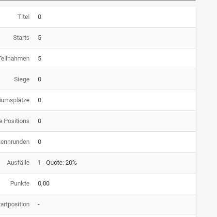
Titel
0
Starts
5
Teilnahmen
5
Siege
0
iumsplätze
0
e Positions
0
Rennrunden
0
Ausfälle
1 - Quote: 20%
Punkte
0,00
artposition
-