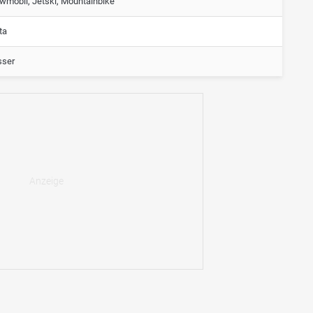
wmobil, Jetski, Mountainbike
ta
ser