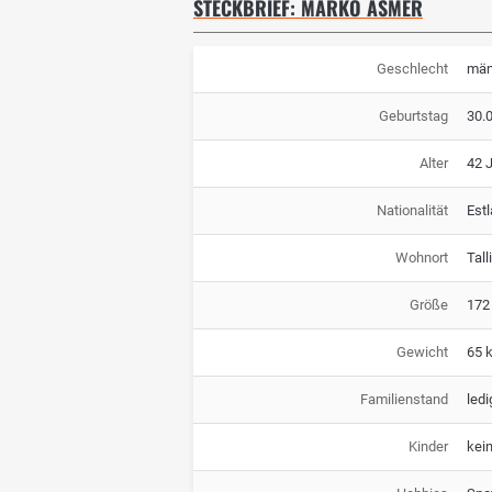
STECKBRIEF: MARKO ASMER
Geschlecht
män
Geburtstag
30.
Alter
42 
Nationalität
Est
Wohnort
Tall
Größe
172
Gewicht
65 
Familienstand
ledi
Kinder
kei