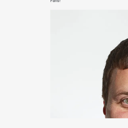
Fans!