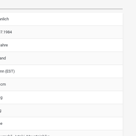
nlich
07.1984
Jahre
land
inn (EST)
 cm
kg
g
ne