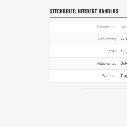
STECKBRIEF: HERBERT HANDLOS
Geschlecht
män
Geburtstag
27.
Alter
43 
Nationalität
Öst
Wohnort
Tra