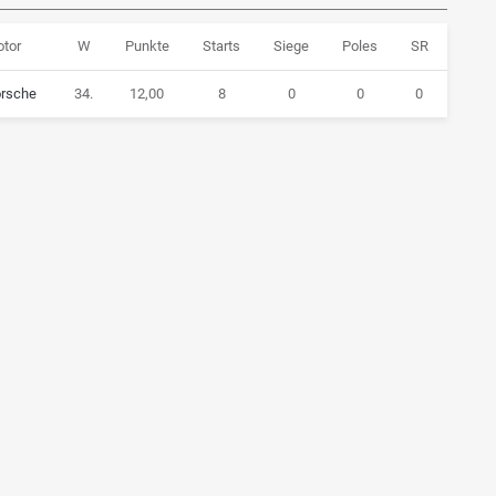
tor
W
Punkte
Starts
Siege
Poles
SR
rsche
34.
12,00
8
0
0
0