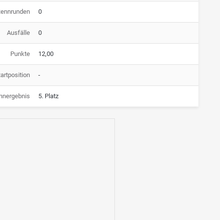
Rennrunden
0
Ausfälle
0
Punkte
12,00
artposition
-
nnergebnis
5. Platz