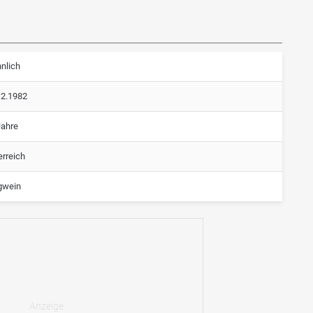
nlich
12.1982
Jahre
erreich
gwein