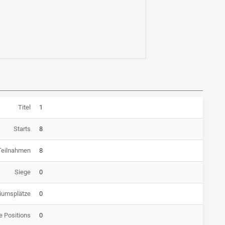
Titel
1
Starts
8
Teilnahmen
8
Siege
0
iumsplätze
0
e Positions
0