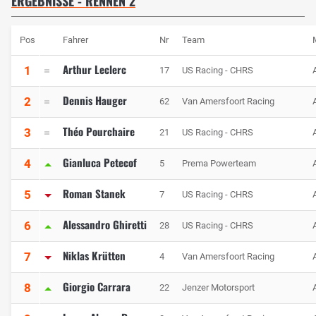
ERGEBNISSE - RENNEN 2
Pos
Fahrer
Nr
Team
Arthur Leclerc
1
17
US Racing - CHRS
Dennis Hauger
2
62
Van Amersfoort Racing
Théo Pourchaire
3
21
US Racing - CHRS
Gianluca Petecof
4
5
Prema Powerteam
Roman Stanek
5
7
US Racing - CHRS
Alessandro Ghiretti
6
28
US Racing - CHRS
Niklas Krütten
7
4
Van Amersfoort Racing
Giorgio Carrara
8
22
Jenzer Motorsport