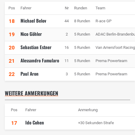
Pos
Fahrer
Nr
Runden
Team
Michael Belov
18
44
8 Runden
R-ace GP
Nico Göhler
19
2
5 Runden
ADAC Berlin-Brandenbu
Sebastian Estner
20
16
5 Runden
Van Amersfoort Racing
Alessandro Famularo
21
11
5 Runden
Prema Powerteam
Paul Aron
22
3
5 Runden
Prema Powerteam
WEITERE ANMERKUNGEN
Pos
Fahrer
Anmerkung
Ido Cohen
17
+30 Sekunden Strafe