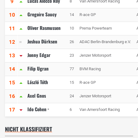
Lucas Alecco Roy
9
8
Van Amersfoort Racing
Gregoire Saucy
10
14
R-ace GP
Oliver Rasmussen
11
10
Prema Powerteam
Joshua Dürksen
12
26
ADAC Berlin-Brandenburg e.V.
Jonny Edgar
13
23
Jenzer Motorsport
Filip Ugran
14
77
BVM Racing
László Tóth
15
15
R-ace GP
Axel Gnos
16
24
Jenzer Motorsport
Ido Cohen
17
6
Van Amersfoort Racing
*
NICHT KLASSIFIZIERT