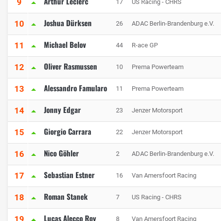
Arthur Leclerc
9
17
US Racing - CHRS
Joshua Dürksen
10
26
ADAC Berlin-Brandenburg e.V.
Michael Belov
11
44
R-ace GP
Oliver Rasmussen
12
10
Prema Powerteam
Alessandro Famularo
13
11
Prema Powerteam
Jonny Edgar
14
23
Jenzer Motorsport
Giorgio Carrara
15
22
Jenzer Motorsport
Nico Göhler
16
2
ADAC Berlin-Brandenburg e.V.
Sebastian Estner
17
16
Van Amersfoort Racing
Roman Stanek
18
7
US Racing - CHRS
Lucas Alecco Roy
19
8
Van Amersfoort Racing