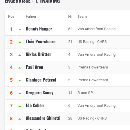
ERGEBNISSE - 1. TRAINING
Pos
Fahrer
Nr
Team
Dennis Hauger
1
62
Van Amersfoort Racing
Théo Pourchaire
2
21
US Racing - CHRS
Niklas Krütten
3
4
Van Amersfoort Racing
Paul Aron
4
3
Prema Powerteam
Gianluca Petecof
5
5
Prema Powerteam
Gregoire Saucy
6
14
R-ace GP
Ido Cohen
7
6
Van Amersfoort Racing
Alessandro Ghiretti
8
28
US Racing - CHRS