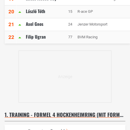
László Tóth
20
15
R-ace GP
Axel Gnos
21
24
Jenzer Motorsport
Filip Ugran
22
77
BVM Racing
1. TRAINING - FORMEL 4 HOCKENHEIMRING (MIT FORMEL 1)