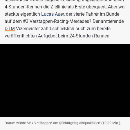
4-Stunden-Rennen die Ziellinie als Erste überquert. Aber wo
steckte eigentlich
Lucas Auer
, der vierte Fahrer im Bunde
auf dem #3 Verstappen-Racing-Mercedes? Der amtierende
DTM
-Vizemeister zählt schließlich auch zum bereits
veröffentlichten Aufgebot beim 24-Stunden-Rennen.
Darum wurde Max Verstappen am Nürburgring disqualifiziert (13:39 Min.)