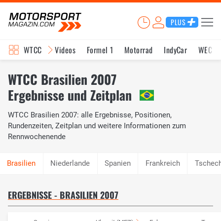
PLUS
WTCC
Videos
Formel 1
Motorrad
IndyCar
WEC
WTCC Brasilien 2007
Ergebnisse und Zeitplan
WTCC Brasilien 2007: alle Ergebnisse, Positionen,
Rundenzeiten, Zeitplan und weitere Informationen zum
Rennwochenende
Niederlande
Spanien
Frankreich
Tschech
ERGEBNISSE - BRASILIEN 2007