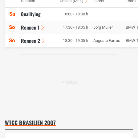
Session
Uhrzeit (MEZ)
Fahrer
Team
Qualifying
Sa
18:00 - 18:00 h
Rennen 1
So
17:30 - 18:05 h
Jörg Müller
BMW T
Rennen 2
So
18:30 - 19:05 h
Augusto Farfus
BMW T
WTCC BRASILIEN 2007