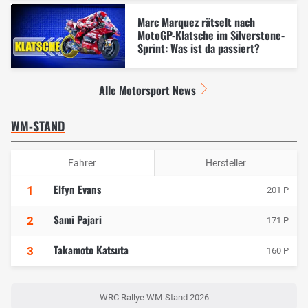
Marc Marquez rätselt nach
MotoGP-Klatsche im Silverstone-
Sprint: Was ist da passiert?
Alle Motorsport News
WM-STAND
Fahrer
Hersteller
Elfyn Evans
1
201 P
Sami Pajari
2
171 P
Takamoto Katsuta
3
160 P
WRC Rallye WM-Stand 2026