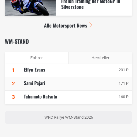
Freien Training der MotoGP in
Silverstone
Alle Motorsport News
WM-STAND
Fahrer
Hersteller
Elfyn Evans
1
201 P
Sami Pajari
2
171 P
Takamoto Katsuta
3
160 P
WRC Rallye WM-Stand 2026