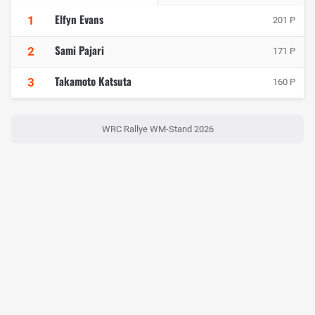
Elfyn Evans
1
201 P
Sami Pajari
2
171 P
Takamoto Katsuta
3
160 P
WRC Rallye WM-Stand 2026