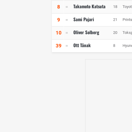
Takamoto Katsuta
8
18
Toyot
Sami Pajari
9
21
Print
Oliver Solberg
10
20
Toks
Ott Tänak
39
8
Hyund