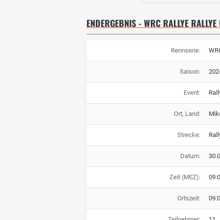
ENDERGEBNIS - WRC RALLYE RALLYE
Rennserie:
WRC
Saison:
202
Event:
Rall
Ort, Land:
Miko
Strecke:
Rall
Datum:
30.
Zeit (MEZ):
09:
Ortszeit:
09:
Teilnehmer:
11