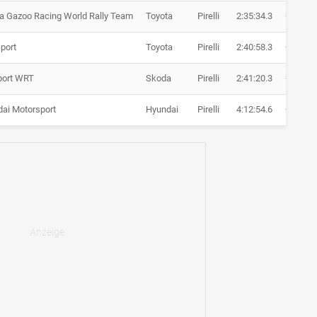
a Gazoo Racing World Rally Team
Toyota
Pirelli
2:35:34.3
+ 2:26.7
sport
Toyota
Pirelli
2:40:58.3
+ 7:50.7
port WRT
Skoda
Pirelli
2:41:20.3
+ 8:12.7
ai Motorsport
Hyundai
Pirelli
4:12:54.6
+ 1:39:4