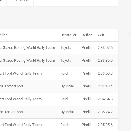
eller
Hersteller
Reifen
Zeit
Rückst
a Gazoo Racing World Rally Team
Toyota
Pirelli
2:33:07.6
a Gazoo Racing World Rally Team
Toyota
Pirelli
2:33:35.9
+ 28.3
rt Ford World Rally Team
Ford
Pirelli
2:33:50.3
+ 42.7
ai Motorsport
Hyundai
Pirelli
2:34:18.4
+ 1:10.8
rt Ford World Rally Team
Ford
Pirelli
2:34:54.6
+ 1:47.0
ai Motorsport
Hyundai
Pirelli
2:35:24.2
+ 2:16.6
rt Ford World Rally Team
Ford
Pirelli
2:35:25.6
+ 2:18.0