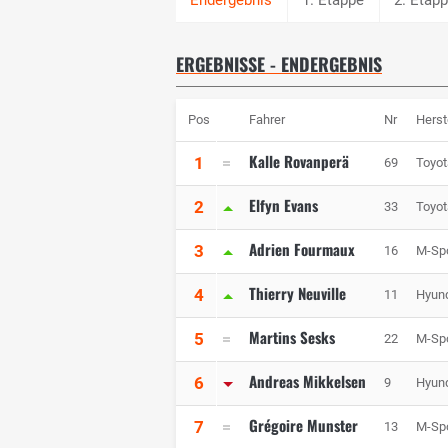
ERGEBNISSE - ENDERGEBNIS
Pos
Fahrer
Nr
Herst
Kalle Rovanperä
1
69
Toyot
Elfyn Evans
2
33
Toyot
Adrien Fourmaux
3
16
M-Spo
Thierry Neuville
4
11
Hyund
Martins Sesks
5
22
M-Spo
Andreas Mikkelsen
6
9
Hyund
Grégoire Munster
7
13
M-Spo