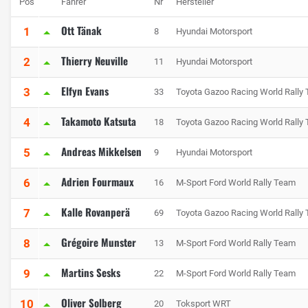
Pos
Fahrer
Nr
Hersteller
Ott Tänak
1
8
Hyundai Motorsport
Thierry Neuville
2
11
Hyundai Motorsport
Elfyn Evans
3
33
Toyota Gazoo Racing World Rally
Takamoto Katsuta
4
18
Toyota Gazoo Racing World Rally
Andreas Mikkelsen
5
9
Hyundai Motorsport
Adrien Fourmaux
6
16
M-Sport Ford World Rally Team
Kalle Rovanperä
7
69
Toyota Gazoo Racing World Rally
Grégoire Munster
8
13
M-Sport Ford World Rally Team
Martins Sesks
9
22
M-Sport Ford World Rally Team
Oliver Solberg
10
20
Toksport WRT