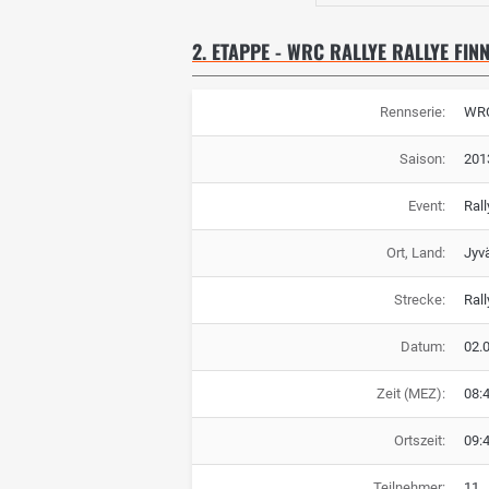
2. ETAPPE - WRC RALLYE RALLYE FIN
Rennserie:
WRC
Saison:
201
Event:
Rall
Ort, Land:
Jyv
Strecke:
Rall
Datum:
02.
Zeit (MEZ):
08:
Ortszeit:
09:
Teilnehmer:
11