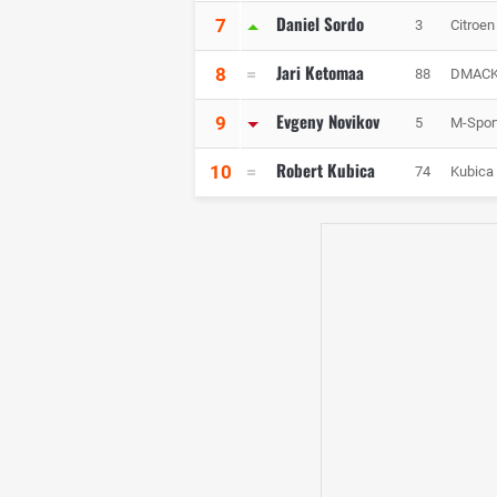
Daniel Sordo
7
3
Citroen
Jari Ketomaa
8
88
DMACK
Evgeny Novikov
9
5
M-Spor
Robert Kubica
10
74
Kubica