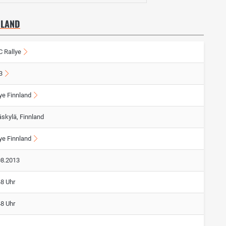
NLAND
 Rallye
3
ye Finnland
äskylä, Finnland
ye Finnland
08.2013
48 Uhr
48 Uhr