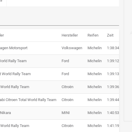
ler
Hersteller
Reifen
Zeit
Rü
agen Motorsport
Volkswagen
Michelin
1:38:34.7
orld Rally Team
Ford
Michelin
1:39:12.8
+ 
t World Rally Team
Ford
Michelin
1:39:13.7
+ 
 World Rally Team
Citroën
Michelin
1:39:36.1
+ 
bi Citroen Total World Rally Team
Citroën
Michelin
1:39:44.2
+ 
 Nikara
MINI
Michelin
1:40:53.3
+ 
 World Rally Team
Citroën
Michelin
1:41:19.7
+ 