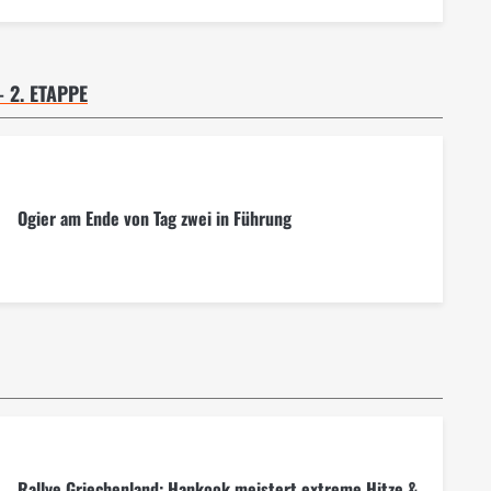
 2. ETAPPE
Ogier am Ende von Tag zwei in Führung
Rallye Griechenland: Hankook meistert extreme Hitze &