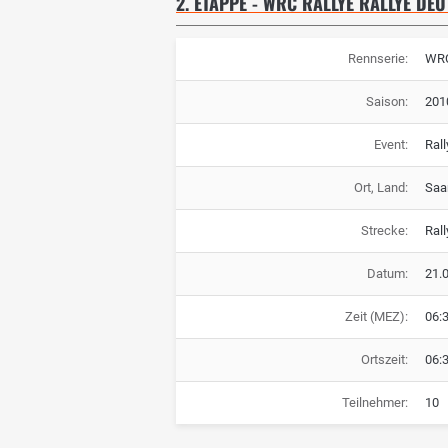
2. ETAPPE - WRC RALLYE RALLYE DE
Rennserie:
WRC
Saison:
201
Event:
Ral
Ort, Land:
Saa
Strecke:
Ral
Datum:
21.
Zeit (MEZ):
06:
Ortszeit:
06:
Teilnehmer:
10