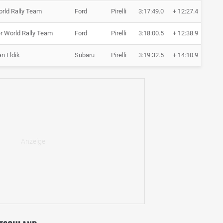
rld Rally Team
Ford
Pirelli
3:17:49.0
+ 12:27.4
14 
r World Rally Team
Ford
Pirelli
3:18:00.5
+ 12:38.9
14 
n Eldik
Subaru
Pirelli
3:19:32.5
+ 14:10.9
14 