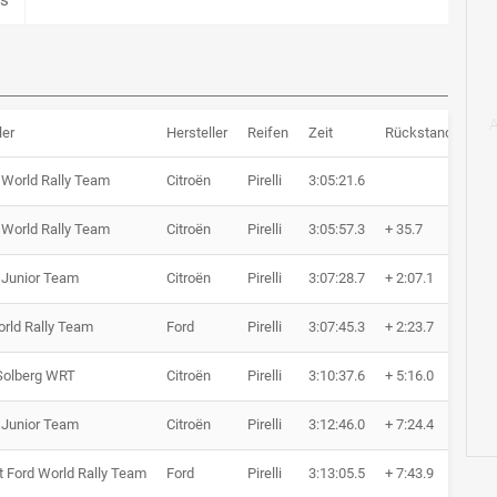
ler
Hersteller
Reifen
Zeit
Rückstand
Run
 World Rally Team
Citroën
Pirelli
3:05:21.6
14 
 World Rally Team
Citroën
Pirelli
3:05:57.3
+ 35.7
14 
 Junior Team
Citroën
Pirelli
3:07:28.7
+ 2:07.1
14 
rld Rally Team
Ford
Pirelli
3:07:45.3
+ 2:23.7
14 
 Solberg WRT
Citroën
Pirelli
3:10:37.6
+ 5:16.0
14 
 Junior Team
Citroën
Pirelli
3:12:46.0
+ 7:24.4
14 
 Ford World Rally Team
Ford
Pirelli
3:13:05.5
+ 7:43.9
14 