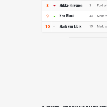
Mikko Hirvonen
8
3
Ford Wo
Ken Block
9
43
Monste
Mark van Eldik
10
15
Mark va