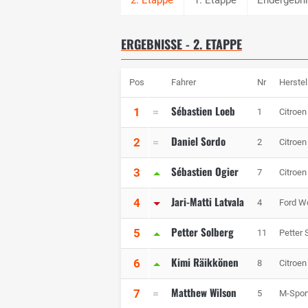
ERGEBNISSE - 2. ETAPPE
Pos
Fahrer
Nr
Herstel
Sébastien Loeb
1
1
Citroen
Daniel Sordo
2
2
Citroen
Sébastien Ogier
3
7
Citroen
Jari-Matti Latvala
4
4
Ford Wo
Petter Solberg
5
11
Petter
Kimi Räikkönen
6
8
Citroen
Matthew Wilson
7
5
M-Sport