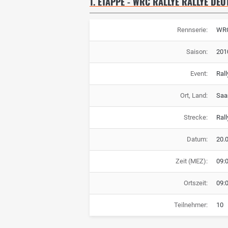
1. ETAPPE - WRC RALLYE RALLYE DE
Rennserie:
WRC
Saison:
201
Event:
Ral
Ort, Land:
Saa
Strecke:
Ral
Datum:
20.
Zeit (MEZ):
09:
Ortszeit:
09:
Teilnehmer:
10