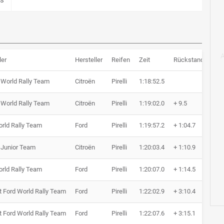
ler
Hersteller
Reifen
Zeit
Rückstand
Run
 World Rally Team
Citroën
Pirelli
1:18:52.5
6 R
 World Rally Team
Citroën
Pirelli
1:19:02.0
+ 9.5
6 R
rld Rally Team
Ford
Pirelli
1:19:57.2
+ 1:04.7
6 R
 Junior Team
Citroën
Pirelli
1:20:03.4
+ 1:10.9
6 R
rld Rally Team
Ford
Pirelli
1:20:07.0
+ 1:14.5
6 R
 Ford World Rally Team
Ford
Pirelli
1:22:02.9
+ 3:10.4
6 R
 Ford World Rally Team
Ford
Pirelli
1:22:07.6
+ 3:15.1
6 R