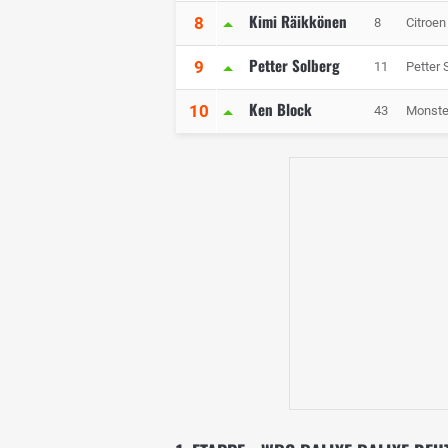
Kimi Räikkönen
8
8
Citroen
Petter Solberg
9
11
Petter
Ken Block
10
43
Monste