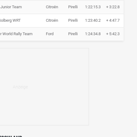
 Junior Team
Citroën
Pirelli
1:22:15.3
+ 3:22.8
6 R
 Solberg WRT
Citroën
Pirelli
1:23:40.2
+ 4:47.7
6 R
r World Rally Team
Ford
Pirelli
1:24:34.8
+ 5:42.3
6 R