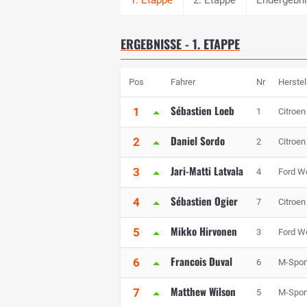
ERGEBNISSE - 1. ETAPPE
Pos
Fahrer
Nr
Herstel
Sébastien Loeb
1
1
Citroen
Daniel Sordo
2
2
Citroen
Jari-Matti Latvala
3
4
Ford Wo
Sébastien Ogier
4
7
Citroen
Mikko Hirvonen
5
3
Ford Wo
Francois Duval
6
6
M-Sport
Matthew Wilson
7
5
M-Sport