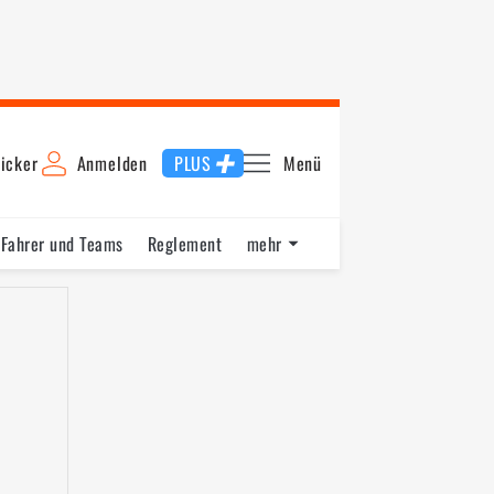
icker
Anmelden
PLUS
Menü
Fahrer und Teams
Reglement
mehr
Neuseeland
Rallye Portugal
Rallye Finnland
Rallye Deuts