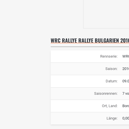
WRC RALLYE RALLYE BULGARIEN 201
Rennserie:
WRC
Saison:
201
Datum:
09.0
Saisonrennen:
7 v
Ort, Land:
Boro
Länge:
0,0