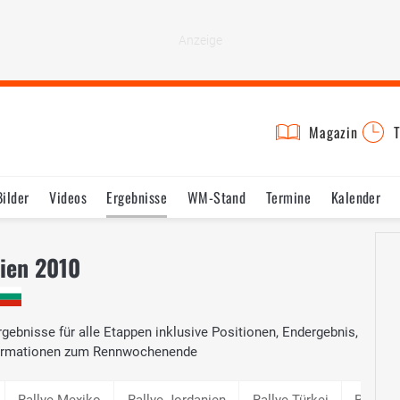
Magazin
T
Bilder
Videos
Ergebnisse
WM-Stand
Termine
Kalender
ien 2010
ebnisse für alle Etappen inklusive Positionen, Endergebnis,
nformationen zum Rennwochenende
Rallye Mexiko
Rallye Jordanien
Rallye Türkei
Rallye 