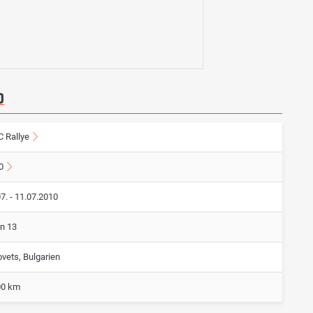
0
 Rallye
0
7. - 11.07.2010
on 13
vets, Bulgarien
00 km