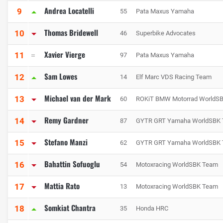
Andrea Locatelli
9
55
Pata Maxus Yamaha
Thomas Bridewell
10
46
Superbike Advocates
Xavier Vierge
11
97
Pata Maxus Yamaha
Sam Lowes
12
14
Elf Marc VDS Racing Team
Michael van der Mark
13
60
ROKiT BMW Motorrad WorldS
Remy Gardner
14
87
GYTR GRT Yamaha WorldSBK
Stefano Manzi
15
62
GYTR GRT Yamaha WorldSBK
Bahattin Sofuoglu
16
54
Motoxracing WorldSBK Team
Mattia Rato
17
13
Motoxracing WorldSBK Team
Somkiat Chantra
18
35
Honda HRC