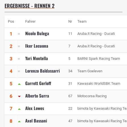
ERGEBNISSE - RENNEN 2
Pos
Fahrer
Nr
Team
Nicolo Bulega
1
11
Aruba.it Racing - Ducati
Iker Lecuona
2
7
Aruba.it Racing - Ducati
Yari Montella
3
5
BARNI Spark Racing Team
Lorenzo Baldassarri
4
34
Team Goeleven
Garrett Gerloff
5
31
Kawasaki WorldSBK Team
Alberto Surra
6
67
Motocorsa Racing
Alex Lowes
7
22
bimota by Kawasaki Racing T
Axel Bassani
8
47
bimota by Kawasaki Racing T