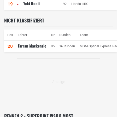
Yuki Kunii
19
92
Honda HRC
NICHT KLASSIFIZIERT
Pos
Fahrer
Nr
Runden
Team
Tarran Mackenzie
20
95
16 Runden
MGM Optical Express Ra
RENNEN 2 - SUPERBIKE WSBK MOST